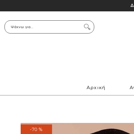
Δ
Αρχική
Α
-70 %